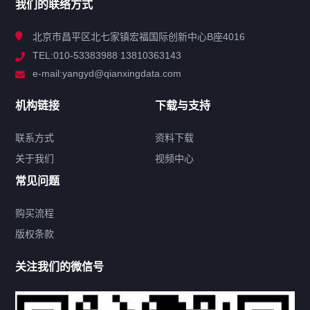
我们的联络方式
技术中心
北京市昌平区北七家镇宏福国际创新中心B座4016
TEL:010-53383988 13810363143
解决方案
e-mail:yangyd@qianxingdata.com
新闻中心
机构链接
下载与支持
关于我们
联系方式
资料下载
关于我们
视频中心
联系方式
常见问题
购买流程
版权条款
热门标签
关注我们的微信号
机构链接
联系方式
关于我们