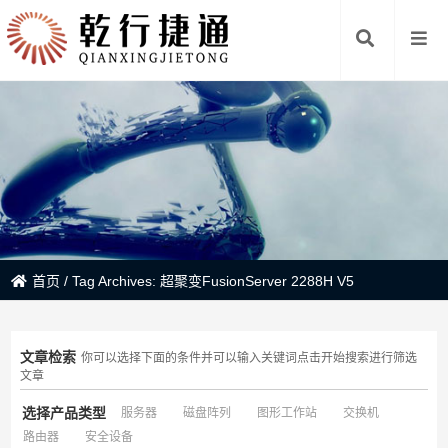
首页
/
Tag Archives: 超聚变FusionServer 2288H V5
文章检索
你可以选择下面的条件并可以输入关键词点击开始搜索进行筛选
文章
选择产品类型
服务器
磁盘阵列
图形工作站
交换机
路由器
安全设备