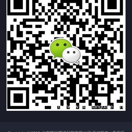
下载与支持
资料下载
视频中心
常见问题
购买流程
版权条款
北京乾行捷通荣获阿里巴巴国际站多项年度荣誉，持续引
领ICT与AI行业发展
2025/12/22
531
新闻中心
信创服务器
国产服务器
首批过测！超聚变通过超融合领域首个国家标准
2024/08/08
2462
新闻中心