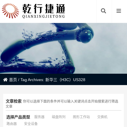
首页
/
Tag Archives: 新华三（H3C）US328
文章检索
你可以选择下面的条件并可以输入关键词点击开始搜索进行筛选
文章
选择产品类型
服务器
磁盘阵列
图形工作站
交换机
路由器
安全设备