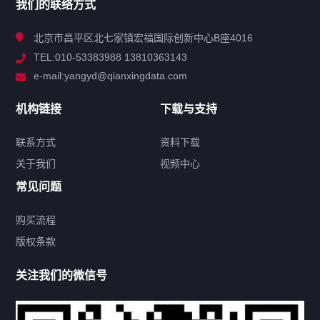
我们的联络方式
技术中心
北京市昌平区北七家镇宏福国际创新中心B座4016
TEL:010-53383988 13810363143
解决方案
e-mail:yangyd@qianxingdata.com
新闻中心
机构链接
下载与支持
关于我们
联系方式
资料下载
关于我们
视频中心
联系方式
常见问题
购买流程
版权条款
热门标签
关注我们的微信号
机构链接
联系方式
关于我们