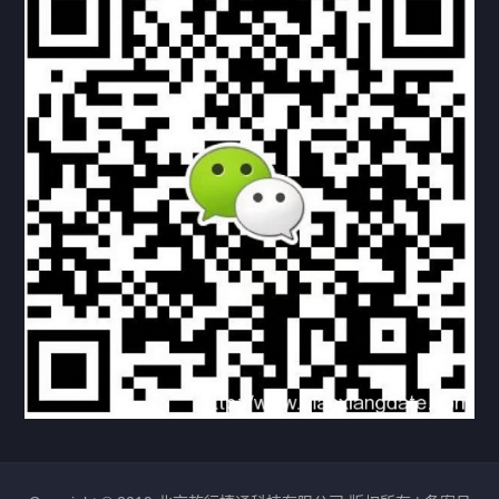
下载与支持
资料下载
视频中心
常见问题
购买流程
版权条款
北京乾行捷通荣获阿里巴巴国际站多项年度荣誉，持续引
领ICT与AI行业发展
2025/12/22
530
新闻中心
信创服务器
国产服务器
首批过测！超聚变通过超融合领域首个国家标准
2024/08/08
2462
新闻中心