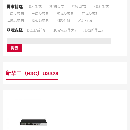
需求精选
1U机架式
2U机架式
3U机架式
4U机架式
二层交换机
三层交换机
盒式交换机
框式交换机
汇聚交换机
核心交换机
网络存储
光纤存储
品牌选择
DELL(戴尔)
HUAWEI(华为)
H3C(新华三)
新华三（H3C）US328