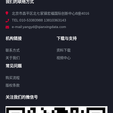
我们的联络方式
技术中心
北京市昌平区北七家镇宏福国际创新中心B座4016
TEL:010-53383988 13810363143
解决方案
e-mail:yangyd@qianxingdata.com
新闻中心
机构链接
下载与支持
关于我们
联系方式
资料下载
关于我们
视频中心
联系方式
常见问题
购买流程
版权条款
热门标签
关注我们的微信号
机构链接
联系方式
关于我们