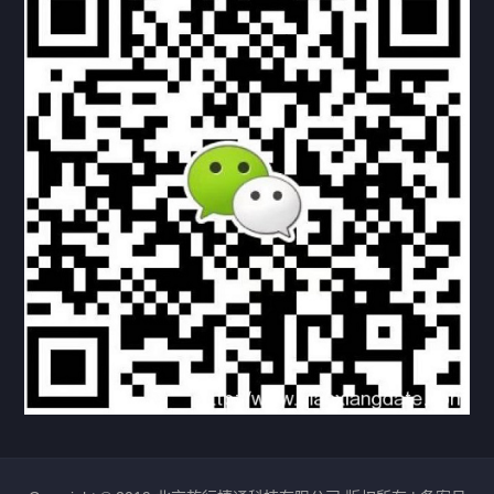
下载与支持
资料下载
视频中心
常见问题
购买流程
版权条款
北京乾行捷通荣获阿里巴巴国际站多项年度荣誉，持续引
领ICT与AI行业发展
2025/12/22
531
新闻中心
信创服务器
国产服务器
首批过测！超聚变通过超融合领域首个国家标准
2024/08/08
2462
新闻中心