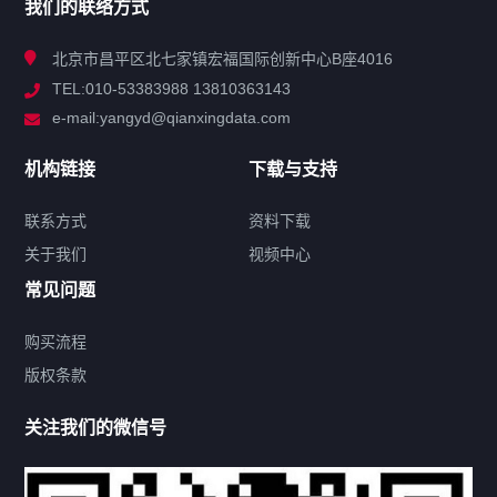
我们的联络方式
技术中心
北京市昌平区北七家镇宏福国际创新中心B座4016
TEL:010-53383988 13810363143
解决方案
e-mail:yangyd@qianxingdata.com
新闻中心
机构链接
下载与支持
关于我们
联系方式
资料下载
关于我们
视频中心
联系方式
常见问题
购买流程
版权条款
热门标签
关注我们的微信号
机构链接
联系方式
关于我们