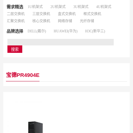
需求精选
1U机架式
2U机架式
3U机架式
4U机架式
二层交换机
三层交换机
盒式交换机
框式交换机
汇聚交换机
核心交换机
网络存储
光纤存储
品牌选择
DELL(戴尔)
HUAWEI(华为)
H3C(新华三)
宝德PR4904E