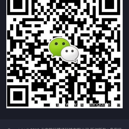
下载与支持
资料下载
视频中心
常见问题
购买流程
版权条款
北京乾行捷通荣获阿里巴巴国际站多项年度荣誉，持续引
领ICT与AI行业发展
2025/12/22
529
新闻中心
信创服务器
国产服务器
首批过测！超聚变通过超融合领域首个国家标准
2024/08/08
2462
新闻中心