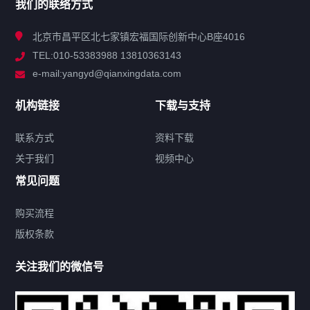
我们的联络方式
技术中心
北京市昌平区北七家镇宏福国际创新中心B座4016
TEL:010-53383988 13810363143
解决方案
e-mail:yangyd@qianxingdata.com
新闻中心
机构链接
下载与支持
关于我们
联系方式
资料下载
关于我们
视频中心
联系方式
常见问题
购买流程
版权条款
热门标签
关注我们的微信号
机构链接
联系方式
关于我们