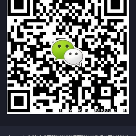
下载与支持
资料下载
视频中心
常见问题
购买流程
版权条款
北京乾行捷通荣获阿里巴巴国际站多项年度荣誉，持续引
领ICT与AI行业发展
2025/12/22
530
新闻中心
信创服务器
国产服务器
首批过测！超聚变通过超融合领域首个国家标准
2024/08/08
2462
新闻中心