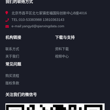
我们的联络方式
技术中心
北京市昌平区北七家镇宏福国际创新中心B座4016
TEL:010-53383988 13810363143
解决方案
e-mail:yangyd@qianxingdata.com
新闻中心
机构链接
下载与支持
关于我们
联系方式
资料下载
关于我们
视频中心
联系方式
常见问题
购买流程
版权条款
热门标签
关注我们的微信号
机构链接
联系方式
关于我们