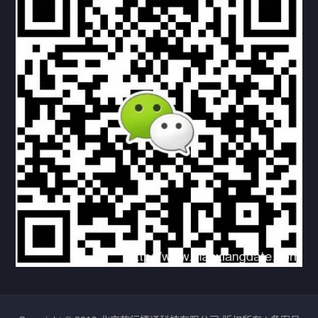
下载与支持
资料下载
视频中心
常见问题
购买流程
版权条款
北京乾行捷通荣获阿里巴巴国际站多项年度荣誉，持续引
领ICT与AI行业发展
2025/12/22
529
新闻中心
信创服务器
国产服务器
首批过测！超聚变通过超融合领域首个国家标准
2024/08/08
2462
新闻中心