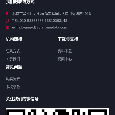
我们的联络方式
技术中心
北京市昌平区北七家镇宏福国际创新中心B座4016
TEL:010-53383988 13810363143
解决方案
e-mail:yangyd@qianxingdata.com
新闻中心
机构链接
下载与支持
关于我们
联系方式
资料下载
关于我们
视频中心
联系方式
常见问题
购买流程
版权条款
热门标签
关注我们的微信号
机构链接
联系方式
关于我们