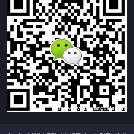
下载与支持
资料下载
视频中心
常见问题
购买流程
版权条款
北京乾行捷通荣获阿里巴巴国际站多项年度荣誉，持续引
领ICT与AI行业发展
2025/12/22
531
新闻中心
信创服务器
国产服务器
首批过测！超聚变通过超融合领域首个国家标准
2024/08/08
2463
新闻中心