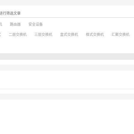
进行筛选文章
机
路由器
安全设备
式
二层交换机
三层交换机
盒式交换机
框式交换机
汇聚交换机