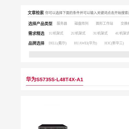
文章检索
你可以选择下面的条件并可以输入关键词点击开始搜索
选择产品类型
服务器
磁盘阵列
图形工作站
交换
需求精选
1U机架式
2U机架式
3U机架式
4U机架
品牌选择
DELL(戴尔)
HUAWEI(华为)
H3C(新华三)
华为S5735S-L48T4X-A1