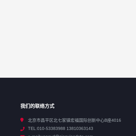
我们的联络方式
北京市昌平区北七家镇宏福国际创新中心B座4016
TEL:010-53383988 13810363143