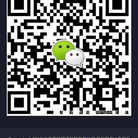
下载与支持
资料下载
视频中心
常见问题
购买流程
版权条款
北京乾行捷通荣获阿里巴巴国际站多项年度荣誉，持续引
领ICT与AI行业发展
2025/12/22
528
新闻中心
信创服务器
国产服务器
首批过测！超聚变通过超融合领域首个国家标准
2024/08/08
2462
新闻中心