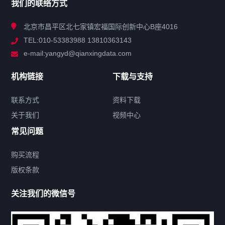
我们的联络方式
技术中心
北京市昌平区北七家镇宏福国际创新中心B座4016
TEL:010-53383988 13810363143
解决方案
e-mail:yangyd@qianxingdata.com
新闻中心
机构链接
下载与支持
关于我们
联系方式
资料下载
关于我们
视频中心
联系方式
常见问题
购买流程
版权条款
热门标签
关注我们的微信号
机构链接
联系方式
关于我们