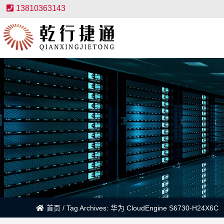
13810363143
首页
/
Tag Archives: 华为 CloudEngine S6730-H24X6C