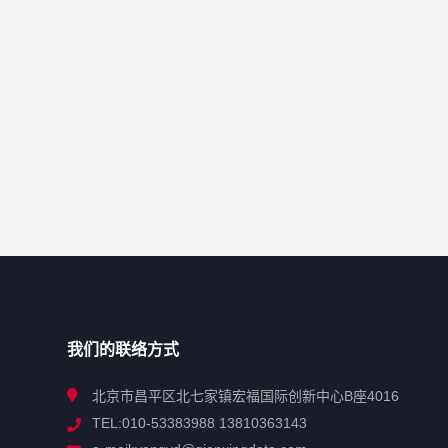
我们的联络方式
北京市昌平区北七家镇宏福国际创新中心B座4016
TEL:010-53383988 13810363143