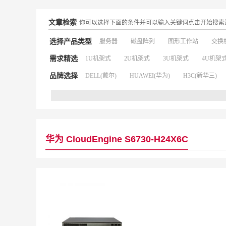
文章检索
你可以选择下面的条件并可以输入关键词点击开始搜索
选择产品类型
服务器
磁盘阵列
图形工作站
交换
需求精选
1U机架式
2U机架式
3U机架式
4U机架
品牌选择
DELL(戴尔)
HUAWEI(华为)
H3C(新华三)
华为 CloudEngine S6730-H24X6C