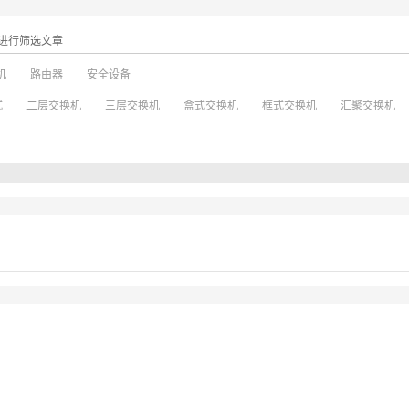
进行筛选文章
机
路由器
安全设备
式
二层交换机
三层交换机
盒式交换机
框式交换机
汇聚交换机