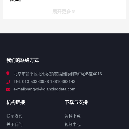
展开更多
网站导航
产品分类
我们的联络方式
技术中心
北京市昌平区北七家镇宏福国际创新中心B座4016
TEL:010-53383988 13810363143
解决方案
e-mail:yangyd@qianxingdata.com
新闻中心
机构链接
下载与支持
关于我们
联系方式
资料下载
关于我们
视频中心
联系方式