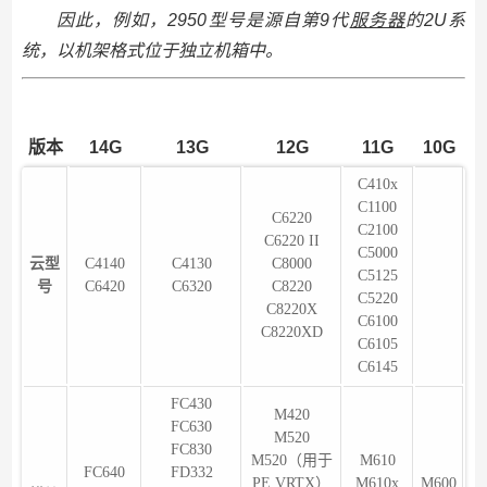
因此，例如，2950型号是源自第9代
服务器
的2U系
统，以机架格式位于独立机箱中。
版本
14G
13G
12G
11G
10G
C410x
C1100
C6220
C2100
C6220 II
C5000
云型
C4140
C4130
C8000
C5125
号
C6420
C6320
C8220
C5220
C8220X
C6100
C8220XD
C6105
C6145
FC430
M420
FC630
M520
FC830
M520（用于
M610
FC640
FD332
PE VRTX）
M610x
M600