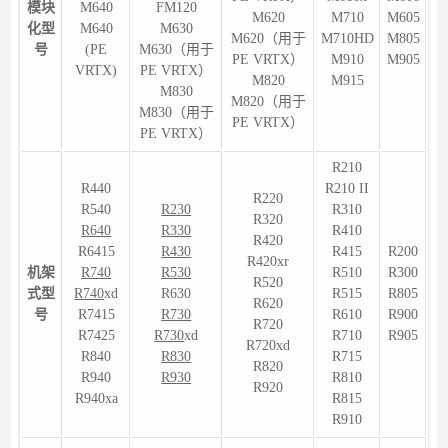
模块
M640
FM120
M620
M710
M605
化型
M640
M630
M620（用于
M710HD
M805
号
(PE
M630（用于
PE VRTX）
M910
M905
VRTX)
PE VRTX）
M820
M915
M830
M820（用于
M830（用于
PE VRTX）
PE VRTX）
R210
R440
R210 II
R220
R540
R230
R310
R320
R640
R330
R410
R420
R6415
R430
R415
R200
R420xr
机架
R740
R530
R510
R300
R520
式型
R740
xd
R630
R515
R805
R620
号
R7415
R730
R610
R900
R720
R7425
R730
xd
R710
R905
R720xd
R840
R830
R715
R820
R940
R930
R810
R920
R940xa
R815
R910