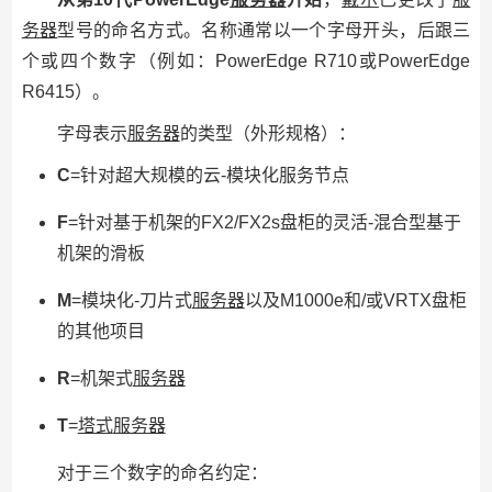
务器
型号的命名方式。名称通常以一个字母开头，后跟三
个或四个数字（例如：PowerEdge R710或PowerEdge
R6415）。
字母表示
服务器
的类型（外形规格）：
C
=针对超大规模的云-模块化服务节点
F
=针对基于机架的FX2/FX2s盘柜的灵活-混合型基于
机架的滑板
M
=模块化-刀片式
服务器
以及M1000e和/或VRTX盘柜
的其他项目
R
=机架式
服务器
T
=
塔式
服务器
对于三个数字的命名约定：