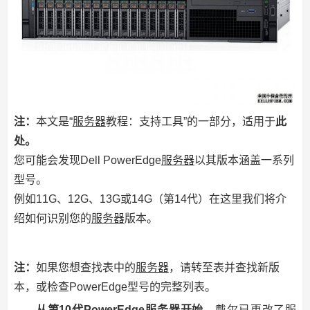
注：
本文是“
服务器
教程：支持工具”的一部分，适用于
此
处。
您可能会发现Dell PowerEdge
服务器
以其版本涵盖一系列
型号。
例如11G、12G、13G或14G（第14代）在这里我们将介
绍如何识别您的
服务器
版本。
注：
如果您想查找表中的
服务器
，请转至表并查找新版
本，或检查PowerEdge型号的完整列表。
从第10代PowerEdge
服务器
开始
，
戴尔
已更改了
服