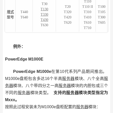
T110
T30
T20
T110 II
T100
T130
塔式
T440
T320
T310
T105
T330
型号
T640
T420
T410
T300
T430
T620
T610
T605
T630
T710
例外：
PowerEdge M1000E
PowerEdge M1000e
在第10代系列产品期间推出。
M1000e盘柜包含多达16个半高
服务器
模块、八个全高
服
务器
模块、八个带四分之一高
服务器
模块的内胆包或三个
不同的
服务器
模块类型。
支持的
服务器
模块类型指定为
Mxxx。
按照此过程安装未为M1000e盘柜配置的
服务器
模块：